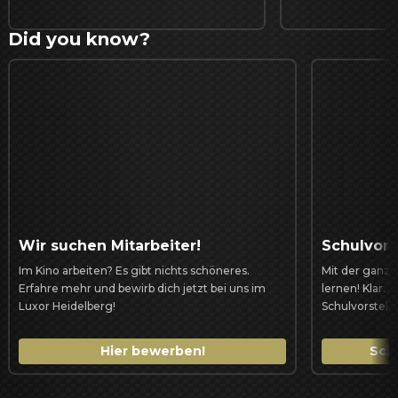
Did you know?
Wir suchen Mitarbeiter!
Schulvors
Im Kino arbeiten? Es gibt nichts schöneres. 
Mit der ganzen
Erfahre mehr und bewirb dich jetzt bei uns im 
lernen! Klar. 
Luxor Heidelberg!
Schulvorstell
Hier bewerben!
Sch