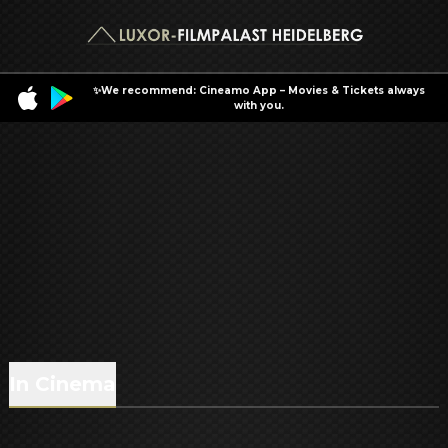
✨We recommend: Cineamo App – Movies & Tickets always
with you.
In Cinema